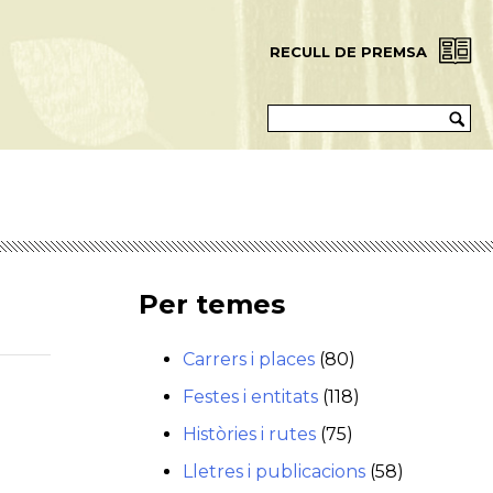
RECULL DE PREMSA
Per temes
Carrers i places
(80)
Festes i entitats
(118)
Històries i rutes
(75)
Lletres i publicacions
(58)