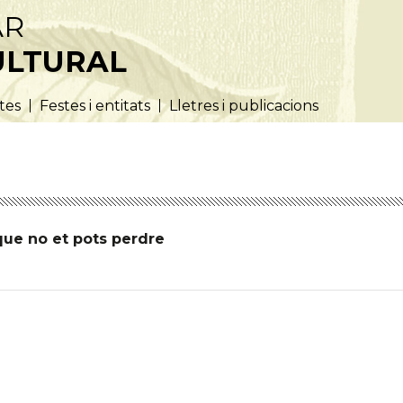
AR
ULTURAL
utes
Festes i entitats
Lletres i publicacions
que no et pots perdre