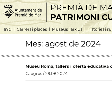
PREMIÀ DE M
PATRIMONI C
Inici
Carrers i places
Museus i arxius
Històries i r
Mes:
agost de 2024
Museu Romà, tallers i oferta educativa 
Capgròs / 29.08.2024