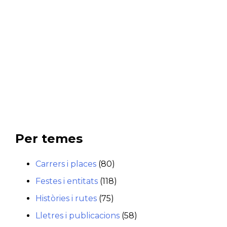
Per temes
Carrers i places
(80)
Festes i entitats
(118)
Històries i rutes
(75)
Lletres i publicacions
(58)