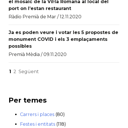
el mosaic de la Vil·la Romana al local del
port on l’estan restaurant
Ràdio Premià de Mar / 12.11.2020
Ja es poden veure i votar les 5 propostes de
monument COVID i els 3 emplaçaments
possibles
Premià Mèdia / 09.11.2020
Paginació
1
2
Següent
de
les
Per temes
entrades
Carrers i places
(80)
Festes i entitats
(118)