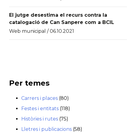
El jutge desestima el recurs contra la
catalogació de Can Sanpere com a BCIL
Web municipal / 06.10.2021
Per temes
Carrers i places
(80)
Festes i entitats
(118)
Històries i rutes
(75)
Lletres i publicacions
(58)