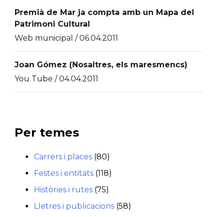
Premià de Mar ja compta amb un Mapa del
Patrimoni Cultural
Web municipal / 06.04.2011
Joan Gómez (Nosaltres, els maresmencs)
You Tube / 04.04.2011
Per temes
Carrers i places
(80)
Festes i entitats
(118)
Històries i rutes
(75)
Lletres i publicacions
(58)