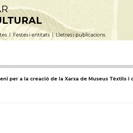
AR
ULTURAL
utes
Festes i entitats
Lletres i publicacions
ni per a la creació de la Xarxa de Museus Tèxtils i 