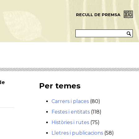
RECULL DE PREMSA
de
Per temes
Carrers i places
(80)
Festes i entitats
(118)
Històries i rutes
(75)
Lletres i publicacions
(58)