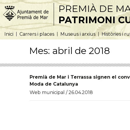
PREMIÀ DE M
PATRIMONI C
Inici
Carrers i places
Museus i arxius
Històries i r
Mes:
abril de 2018
Premià de Mar i Terrassa signen el conve
Moda de Catalunya
Web municipal / 26.04.2018