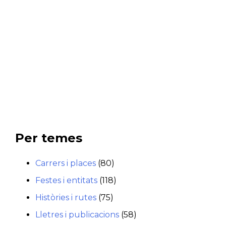
Per temes
Carrers i places
(80)
Festes i entitats
(118)
Històries i rutes
(75)
Lletres i publicacions
(58)