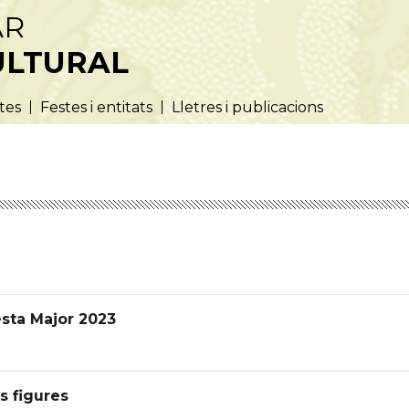
AR
ULTURAL
utes
Festes i entitats
Lletres i publicacions
esta Major 2023
s figures