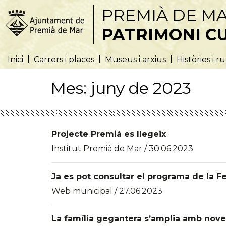
PREMIÀ DE M
PATRIMONI C
Inici
Carrers i places
Museus i arxius
Històries i r
Mes:
juny de 2023
Projecte Premià es llegeix
Institut Premià de Mar / 30.06.2023
Ja es pot consultar el programa de la F
Web municipal / 27.06.2023
La família gegantera s’amplia amb nove