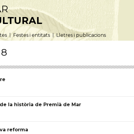
AR
ULTURAL
utes
Festes i entitats
Lletres i publicacions
18
bre
s de la història de Premià de Mar
eva reforma