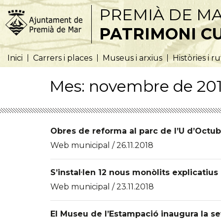
PREMIÀ DE M
PATRIMONI C
Inici
Carrers i places
Museus i arxius
Històries i r
Mes:
novembre de 20
Obres de reforma al parc de l’U d’Octu
Web municipal / 26.11.2018
S’instal·len 12 nous monòlits explicatiu
Web municipal / 23.11.2018
El Museu de l’Estampació inaugura la s