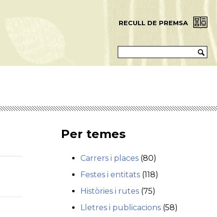
RECULL DE PREMSA
Per temes
Carrers i places
(80)
Festes i entitats
(118)
Històries i rutes
(75)
Lletres i publicacions
(58)