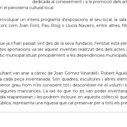
dedicada al coneixement i a la promoció dels ar
n el panorama cultural local.
envolupar un intens programa d’exposicions al seu local, la sala
tors com Joan Font, Pau Roig o Llucià Navarro, entre altres, fi
ue ja n’han passat vint des de la seva fundació, l’entitat està p
es aportacions va ser aquest inventari realitzat dins dels acte
ístic municipal situat principalment a les dependències municipa
esultant van anar a càrrec de Joan Gómez Vinardell i Robert Aguil
a cada peça inventariada. Són quadres, escultures i altres eleme
 menor grau, hom n’és conscient tot i desconèixer-ne el volum i 
cia algunes mancances. La raó és que no es van poder inventar
ia reapareixeran i les podrem incloure en aquesta col·lecció que,
pública, representa una riquesa que cal preservar per a tots els p