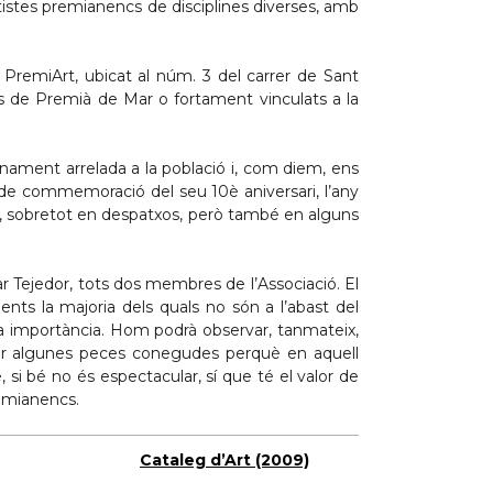
tistes premianencs de disciplines diverses, amb
 PremiArt, ubicat al núm. 3 del carrer de Sant
lls de Premià de Mar o fortament vinculats a la
lenament arrelada a la població i, com diem, ens
s de commemoració del seu 10è aniversari, l’any
ls, sobretot en despatxos, però també en alguns
ar Tejedor, tots dos membres de l’Associació. El
nts la majoria dels quals no són a l’abast del
la importància. Hom podrà observar, tanmateix,
iar algunes peces conegudes perquè en aquell
 si bé no és espectacular, sí que té el valor de
remianencs.
Cataleg d’Art (2009)