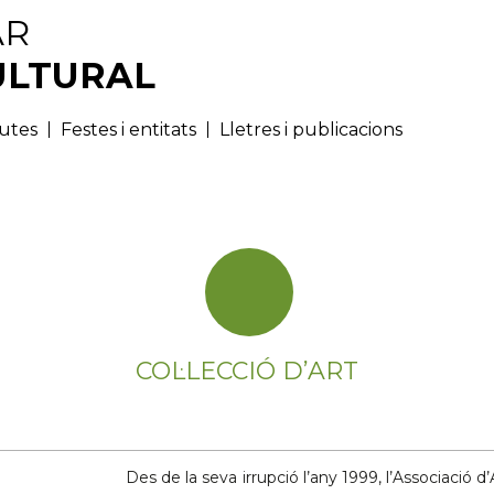
AR
ULTURAL
rutes
Festes i entitats
Lletres i publicacions
MUSEUS I ARXIUS
COL·LECCIÓ D’ART
Des de la seva irrupció l’any 1999, l’Associació d