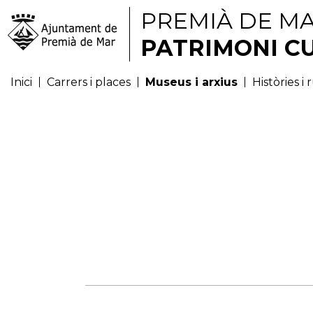
PREMIÀ DE M
PATRIMONI C
Inici
Carrers i places
Museus i arxius
Històries i 