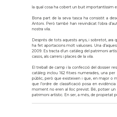
la qual cosa ha cobert un buit importantíssim e
Bona part de la seva tasca ha consistit a des
Antoni. Però també han reivindicat l’obra d’au
nostra vila.
Després de tots aquests anys, i sobretot, ara q
ha fet aportacions molt valuoses. Una d’aquest
2009. Es tracta d’un catàleg del patrimoni art
casos, als carrers i places de la vila.
El treball de camp i la confecció del dossier r
catàleg inclou 162 fitxes numerades, una per 
públic, però que existeixen i que, en major o
que l’ordre de classificació posa en evidèn
moment no eren al lloc previst. Bé, potser un d
patrimoni artístic. En ser, a més, de propietat 