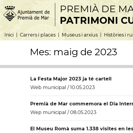
PREMIÀ DE M
PATRIMONI C
Inici
Carrers i places
Museus i arxius
Històries i r
Mes:
maig de 2023
La Festa Major 2023 ja té cartell
Web municipal / 10.05.2023
Premià de Mar commemora el Dia Inter
Wep municipal / 08.05.2023
El Museu Romà suma 1.338 visites en le