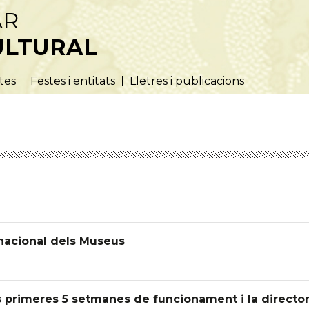
AR
ULTURAL
utes
Festes i entitats
Lletres i publicacions
nacional dels Museus
s primeres 5 setmanes de funcionament i la directo