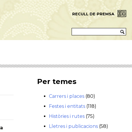
RECULL DE PREMSA
Per temes
Carrers i places
(80)
Festes i entitats
(118)
Històries i rutes
(75)
Lletres i publicacions
(58)
ra