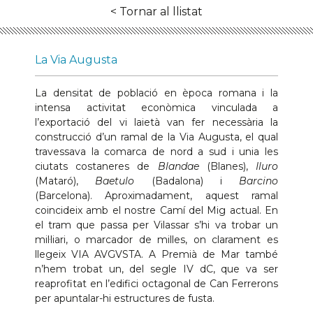
< Tornar al llistat
La Via Augusta
La densitat de població en època romana i la
intensa activitat econòmica vinculada a
l’exportació del vi laietà van fer necessària la
construcció d’un ramal de la Via Augusta, el qual
travessava la comarca de nord a sud i unia les
ciutats costaneres de
Blandae
(Blanes),
Iluro
(Mataró),
Baetulo
(Badalona) i
Barcino
(Barcelona). Aproximadament, aquest ramal
coincideix amb el nostre Camí del Mig actual. En
el tram que passa per Vilassar s’hi va trobar un
mil·liari, o marcador de milles, on clarament es
llegeix VIA AVGVSTA. A Premià de Mar també
n’hem trobat un, del segle IV dC, que va ser
reaprofitat en l’edifici octagonal de Can Ferrerons
per apuntalar-hi estructures de fusta.