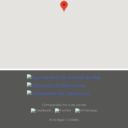
Comparteix-ho a les xarxes
Avís legal
·
Crèdits