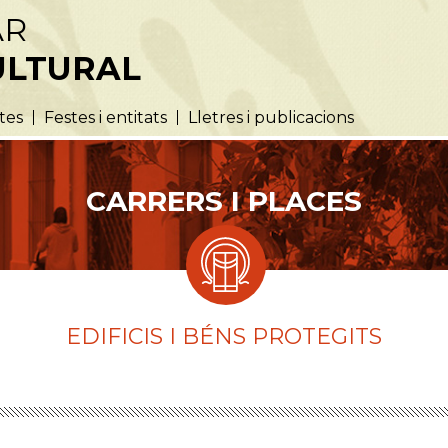
AR
ULTURAL
utes
Festes i entitats
Lletres i publicacions
CARRERS I PLACES
EDIFICIS I BÉNS PROTEGITS