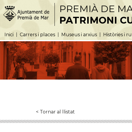
PREMIÀ DE M
PATRIMONI C
Inici
Carrers i places
Museus i arxius
Històries i r
< Tornar al llistat