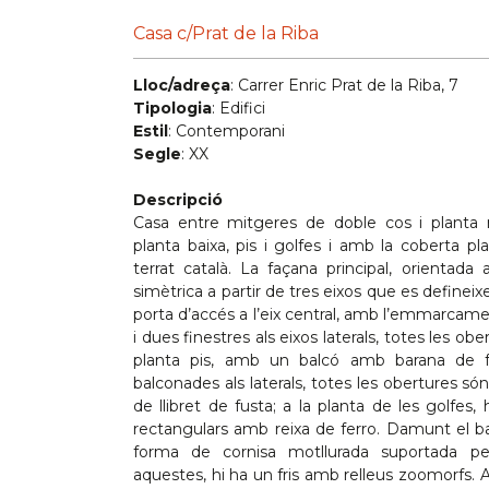
Casa c/Prat de la Riba
Lloc/adreça
: Carrer Enric Prat de la Riba, 7
Tipologia
: Edifici
Estil
: Contemporani
Segle
: XX
Descripció
Casa entre mitgeres de doble cos i planta 
planta baixa, pis i golfes i amb la coberta p
terrat català. La façana principal, orientada
simètrica a partir de tres eixos que es definei
porta d’accés a l’eix central, amb l’emmarcamen
i dues finestres als eixos laterals, totes les ob
planta pis, amb un balcó amb barana de fer
balconades als laterals, totes les obertures só
de llibret de fusta; a la planta de les golfes,
rectangulars amb reixa de ferro. Damunt el b
forma de cornisa motllurada suportada p
aquestes, hi ha un fris amb relleus zoomorfs. A