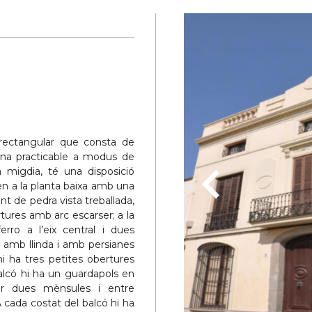
rectangular que consta de
lana practicable a modus de
 a migdia, té una disposició
xen a la planta baixa amb una
t de pedra vista treballada,
ertures amb arc escarser; a la
ro a l’eix central i dues
n amb llinda i amb persianes
 hi ha tres petites obertures
alcó hi ha un guardapols en
er dues mènsules i entre
 cada costat del balcó hi ha